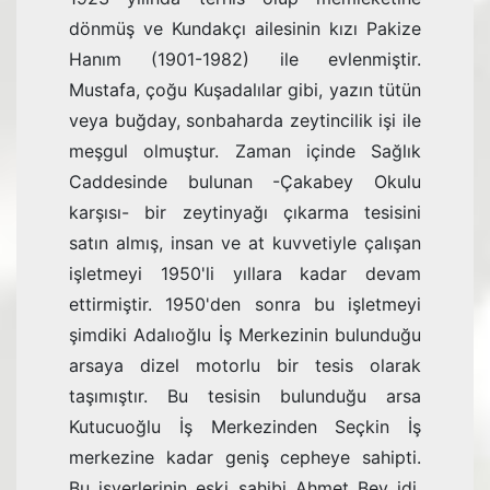
dönmüş ve Kundakçı ailesinin kızı Pakize
Hanım (1901-1982) ile evlen­miştir.
Mustafa, çoğu Kuşadalılar gibi, yazın tütün
veya buğday, sonbaharda zeytincilik işi ile
meşgul olmuştur. Zaman içinde Sağlık
Caddesinde bulu­nan -Çakabey Okulu
karşısı- bir zeytinyağı çıkarma tesisini
satın almış, insan ve at kuvvetiyle çalışan
işletmeyi 1950'li yıllara kadar devam
ettirmiştir. 1950'den sonra bu işletmeyi
şimdiki Adalıoğlu İş Merkezinin bulunduğu
arsaya dizel motorlu bir tesis olarak
taşımıştır. Bu tesisin bulunduğu arsa
Kutucuoğlu İş Merkezinden Seçkin İş
merkezine kadar geniş cepheye sahipti.
Bu işyerlerinin eski sahibi Ahmet Bey idi.