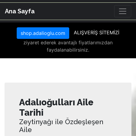
Ana Sayfa
ALIŞVERİŞ SİTEMİZİ
shop.adalioglu.com
ziyaret ederek avantajlı fiyatlarımızdan
faydalanabilirsiniz.
Adalıoğulları Aile
Tarihi
Zeytinyağı ile Özdeşleşen
Aile